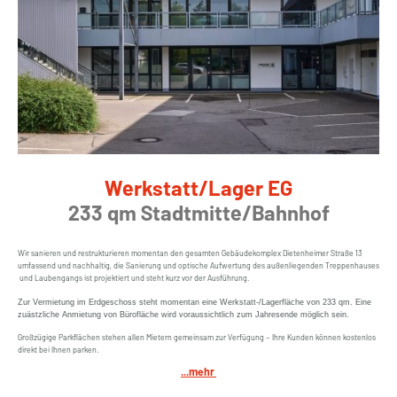
Werkstatt/Lager EG
233 qm Stadtmitte/Bahnhof
Wir sanieren und restrukturieren momentan den gesamten Gebäudekomplex Dietenheimer Straße 13
umfassend und nachhaltig, die Sanierung und optische Aufwertung des außenliegenden Treppenhauses
und Laubengangs ist projektiert und steht kurz vor der Ausführung.
Zur Vermietung im Erdgeschoss steht momentan eine Werkstatt-/Lagerfläche von 233 qm. Eine
zuästzliche Anmietung von Bürofläche wird voraussichtlich zum Jahresende möglich sein.
Großzügige Parkflächen stehen allen Mietern gemeinsam zur Verfügung – Ihre Kunden können kostenlos
direkt bei Ihnen parken.
...mehr